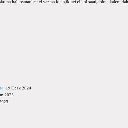
uma halı,osmanlıca el yazma kitap,ikinci el kol saati,dolma kalem daha
er!
19 Ocak 2024
an 2023
 2023