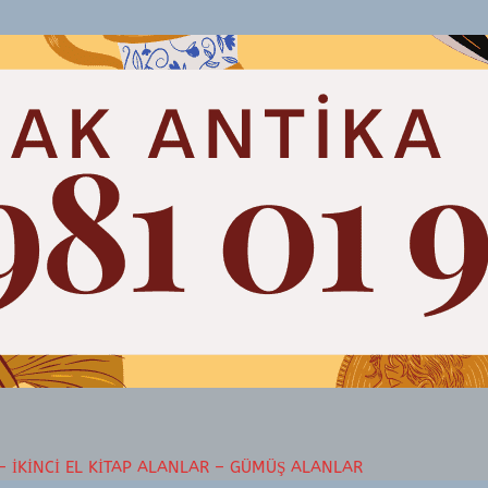
– İKINCI EL KITAP ALANLAR – GÜMÜŞ ALANLAR