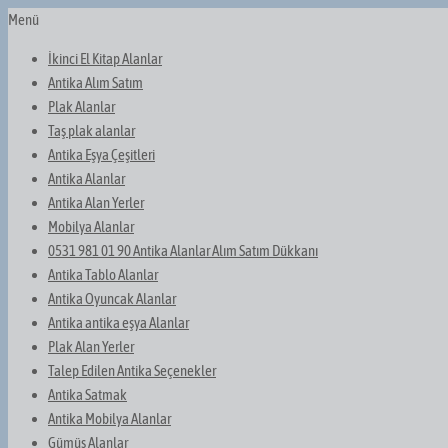
Menü
İkinci El Kitap Alanlar
Antika Alım Satım
Plak Alanlar
Taş plak alanlar
Antika Eşya Çeşitleri
Antika Alanlar
Antika Alan Yerler
Mobilya Alanlar
0531 981 01 90 Antika Alanlar Alım Satım Dükkanı
Antika Tablo Alanlar
Antika Oyuncak Alanlar
Antika antika eşya Alanlar
Plak Alan Yerler
Talep Edilen Antika Seçenekler
Antika Satmak
Antika Mobilya Alanlar
Gümüş Alanlar