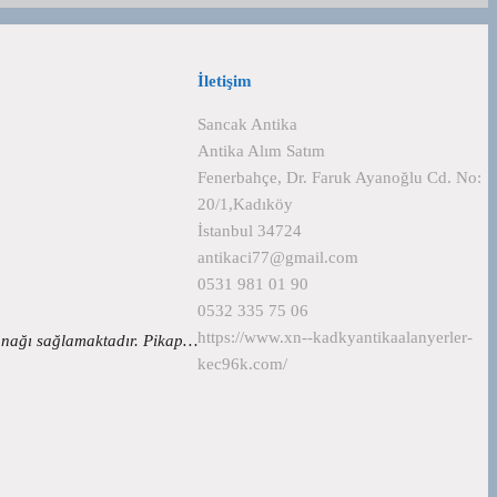
İletişim
Sancak Antika
Antika Alım Satım
Fenerbahçe, Dr. Faruk Ayanoğlu Cd. No:
20/1,Kadıköy
İstanbul 34724
antikaci77@gmail.com
0531 981 01 90
0532 335 75 06
https://www.xn--kadkyantikaalanyerler-
lanağı sağlamaktadır. Pikap…
kec96k.com/