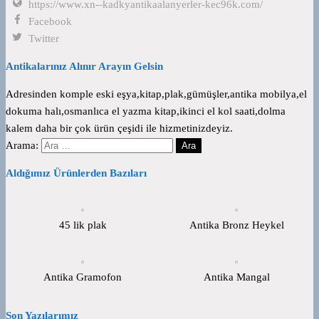
https://www.xn--kadkyantikaalanyerler-kec96k.com/
Facebook
Twitter
Antikalarınız Alınır Arayın Gelsin
Adresinden komple eski eşya,kitap,plak,gümüşler,antika mobilya,el
dokuma halı,osmanlıca el yazma kitap,ikinci el kol saati,dolma
kalem daha bir çok ürün çeşidi ile hizmetinizdeyiz.
Arama:
Aldığımız Ürünlerden Bazıları
45 lik plak
Antika Bronz Heykel
Antika Gramofon
Antika Mangal
Son Yazılarımız