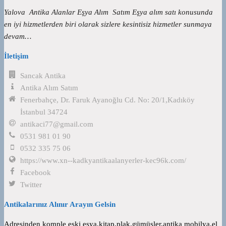
Yalova Antika Alanlar Eşya Alım Satım Eşya alım satı konusunda
en iyi hizmetlerden biri olarak sizlere kesintisiz hizmetler sunmaya
devam…
İletişim
Sancak Antika
Antika Alım Satım
Fenerbahçe, Dr. Faruk Ayanoğlu Cd. No: 20/1,Kadıköy
İstanbul 34724
antikaci77@gmail.com
0531 981 01 90
0532 335 75 06
https://www.xn--kadkyantikaalanyerler-kec96k.com/
Facebook
Twitter
Antikalarınız Alınır Arayın Gelsin
Adresinden komple eski eşya,kitap,plak,gümüşler,antika mobilya,el