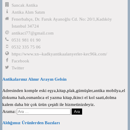
Sancak Antika
Antika Alım Satım
Fenerbahçe, Dr. Faruk Ayanoğlu Cd. No: 20/1,Kadıköy
İstanbul 34724
antikaci77@gmail.com
0531 981 01 90
0532 335 75 06
https://www.xn--kadkyantikaalanyerler-kec96k.com/
Facebook
Twitter
Antikalarınız Alınır Arayın Gelsin
Adresinden komple eski eşya,kitap,plak,gümüşler,antika mobilya,el
dokuma halı,osmanlıca el yazma kitap,ikinci el kol saati,dolma
kalem daha bir çok ürün çeşidi ile hizmetinizdeyiz.
Arama:
Aldığımız Ürünlerden Bazıları