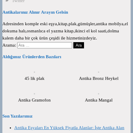
Twitter
Antikalarınız Alınır Arayın Gelsin
Adresinden komple eski eşya,kitap,plak,gümüşler,antika mobilya,el
dokuma halı,osmanlıca el yazma kitap,ikinci el kol saati,dolma
kalem daha bir çok ürün çeşidi ile hizmetinizdeyiz.
Arama:
Aldığımız Ürünlerden Bazıları
45 lik plak
Antika Bronz Heykel
Antika Gramofon
Antika Mangal
Son Yazılarımız
Antika Eşyaları En Yüksek Fiyatla Alanlar: İşte Antika Alan