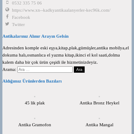
0532 335 75 06
https://www.xn--kadkyantikaalanyerler-kec96k.com/
Facebook
Twitter
Antikalarınız Alınır Arayın Gelsin
Adresinden komple eski eşya,kitap,plak,gümüşler,antika mobilya,el
dokuma halı,osmanlıca el yazma kitap,ikinci el kol saati,dolma
kalem daha bir çok ürün çeşidi ile hizmetinizdeyiz.
Arama:
Aldığımız Ürünlerden Bazıları
45 lik plak
Antika Bronz Heykel
Antika Gramofon
Antika Mangal