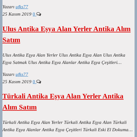
Yazarı
ufks77
25 Kasım 2019
0
Ulus Antika Eşya Alan Yerler Antika Alım
Satım
Ulus Antika Eşya Alan Yerler Ulus Antika Eşya Alan Ulus Antika
Eşya Satmak Ulus Antika Eşya Alanlar Antika Eşya Çeşitleri…
Yazarı
ufks77
25 Kasım 2019
0
Türkali Antika Eşya Alan Yerler Antika
Alım Satım
Türkali Antika Eşya Alan Yerler Türkali Antika Eşya Alan Türkali
Antika Eşya Alanlar Antika Eşya Çeşitleri Türkali Eski El Dokuma…