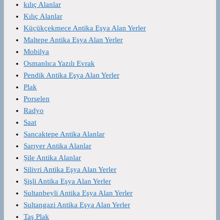
kılıç Alanlar
Kılıç Alanlar
Küçükçekmece Antika Eşya Alan Yerler
Maltepe Antika Eşya Alan Yerler
Mobilya
Osmanlıca Yazılı Evrak
Pendik Antika Eşya Alan Yerler
Plak
Porselen
Radyo
Saat
Sancaktepe Antika Alanlar
Sarıyer Antika Alanlar
Şile Antika Alanlar
Silivri Antika Eşya Alan Yerler
Şişli Antika Eşya Alan Yerler
Sultanbeyli Antika Eşya Alan Yerler
Sultangazi Antika Eşya Alan Yerler
Taş Plak