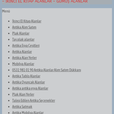
– İKINCI EL KITAP ALANLAR – GÜMÜŞ ALANLAR
Menü
İkinci El Kitap Alanlar
Antika Alım Satım
Plak Alanlar
Taş plak alanlar
Antika Eşya Çeşitleri
Antika Alanlar
Antika Alan Yerler
Mobilya Alanlar
0531 981 01 90 Antika Alanlar Alım Satım Dükkanı
Antika Tablo Alanlar
Antika Oyuncak Alanlar
Antika antika eşya Alanlar
Plak Alan Yerler
Talep Edilen Antika Seçenekler
Antika Satmak
Antika Mobilya Alanlar