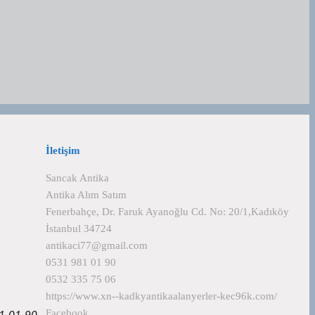
İletişim
Sancak Antika
Antika Alım Satım
Fenerbahçe, Dr. Faruk Ayanoğlu Cd. No: 20/1,Kadıköy
İstanbul 34724
antikaci77@gmail.com
0531 981 01 90
0532 335 75 06
https://www.xn--kadkyantikaalanyerler-kec96k.com/
Facebook
981 01 90…