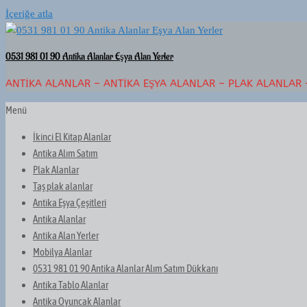
İçeriğe atla
0531 981 01 90 Antika Alanlar Eşya Alan Yerler
ANTIKA ALANLAR – ANTIKA EŞYA ALANLAR – PLAK ALANLAR 
Menü
İkinci El Kitap Alanlar
Antika Alım Satım
Plak Alanlar
Taş plak alanlar
Antika Eşya Çeşitleri
Antika Alanlar
Antika Alan Yerler
Mobilya Alanlar
0531 981 01 90 Antika Alanlar Alım Satım Dükkanı
Antika Tablo Alanlar
Antika Oyuncak Alanlar