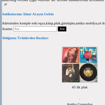
Antikalarınız Alınır Arayın Gelsin
Adresinden komple eski eşya,kitap,plak,gümüşler,antika mobilya,el dok
Arama:
Aldığımız Ürünlerden Bazıları
45 lik plak
Antika Gramofon