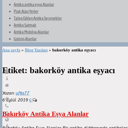
Antika antika eşya Alanlar
Plak Alan Yerler
Talep Edilen Antika Seçenekler
Antika Satmak
Antika Mobilya Alanlar
Gümüş Alanlar
Ana sayfa
»
Blog Yazıları
»
bakorköy antika eşyacı
Etiket:
bakorköy antika eşyacı
Yazarı
ufks77
6 Eylül 2019
0
Bakırköy Antika Eşya Alanlar
Bakırköy Antika Eşya Alanlar Bir antika dükkanında antikalar 