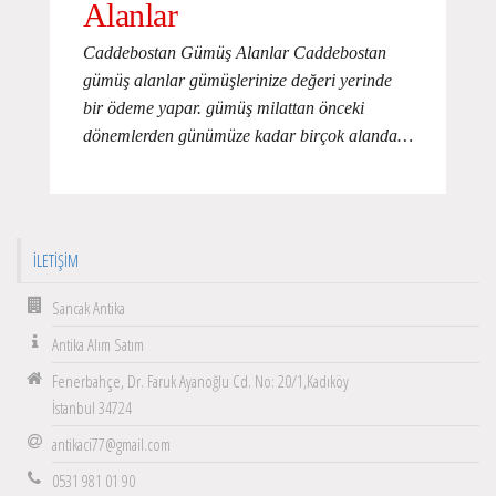
Alanlar
Caddebostan Gümüş Alanlar Caddebostan
gümüş alanlar gümüşlerinize değeri yerinde
bir ödeme yapar. gümüş milattan önceki
dönemlerden günümüze kadar birçok alanda…
İLETIŞIM
Sancak Antika
Antika Alım Satım
Fenerbahçe, Dr. Faruk Ayanoğlu Cd. No: 20/1,Kadıköy
İstanbul 34724
antikaci77@gmail.com
0531 981 01 90