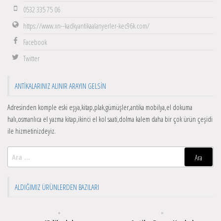
0532 335 75 06
https://www.xn--kadkyantikaalanyerler-kec96k.com/
Facebook
Twitter
ANTIKALARINIZ ALINIR ARAYIN GELSIN
Adresinden komple eski eşya,kitap,plak,gümüşler,antika mobilya,el dokuma
halı,osmanlıca el yazma kitap,ikinci el kol saati,dolma kalem daha bir çok ürün çeşidi
ile hizmetinizdeyiz.
Arama:
ALDIĞIMIZ ÜRÜNLERDEN BAZILARI