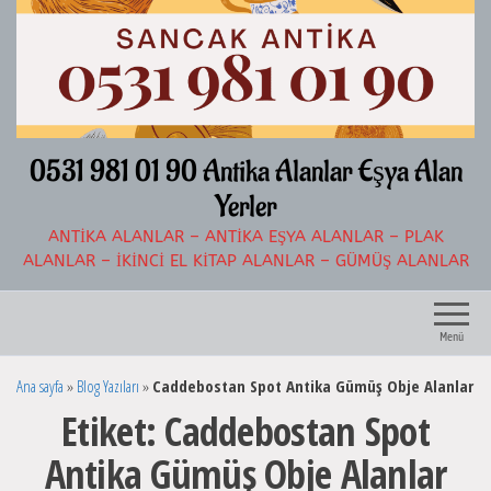
İçeriğe
atla
0531 981 01 90 Antika Alanlar Eşya Alan
Yerler
ANTIKA ALANLAR – ANTIKA EŞYA ALANLAR – PLAK
ALANLAR – İKINCI EL KITAP ALANLAR – GÜMÜŞ ALANLAR
Menü
Ana sayfa
»
Blog Yazıları
»
Caddebostan Spot Antika Gümüş Obje Alanlar
Etiket:
Caddebostan Spot
Antika Gümüş Obje Alanlar