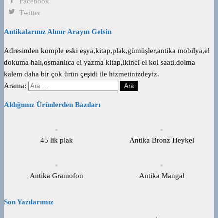
Facebook
Twitter
Antikalarınız Alınır Arayın Gelsin
Adresinden komple eski eşya,kitap,plak,gümüşler,antika mobilya,el
dokuma halı,osmanlıca el yazma kitap,ikinci el kol saati,dolma
kalem daha bir çok ürün çeşidi ile hizmetinizdeyiz.
Arama:
Aldığımız Ürünlerden Bazıları
45 lik plak
Antika Bronz Heykel
Antika Gramofon
Antika Mangal
Son Yazılarımız