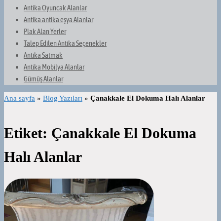
Antika Oyuncak Alanlar
Antika antika eşya Alanlar
Plak Alan Yerler
Talep Edilen Antika Seçenekler
Antika Satmak
Antika Mobilya Alanlar
Gümüş Alanlar
Ana sayfa
»
Blog Yazıları
»
Çanakkale El Dokuma Halı Alanlar
Etiket:
Çanakkale El Dokuma
Halı Alanlar