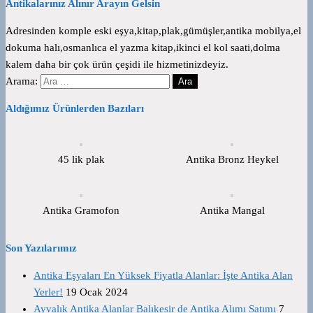
Antikalarınız Alınır Arayın Gelsin
Adresinden komple eski eşya,kitap,plak,gümüşler,antika mobilya,el
dokuma halı,osmanlıca el yazma kitap,ikinci el kol saati,dolma
kalem daha bir çok ürün çeşidi ile hizmetinizdeyiz.
Arama:
Aldığımız Ürünlerden Bazıları
45 lik plak
Antika Bronz Heykel
Antika Gramofon
Antika Mangal
Son Yazılarımız
Antika Eşyaları En Yüksek Fiyatla Alanlar: İşte Antika Alan
Yerler!
19 Ocak 2024
Ayvalık Antika Alanlar Balıkesir de Antika Alımı Satımı
7