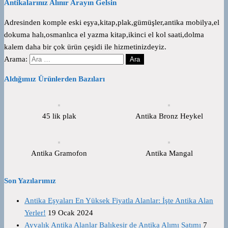
Antikalarınız Alınır Arayın Gelsin
Adresinden komple eski eşya,kitap,plak,gümüşler,antika mobilya,el
dokuma halı,osmanlıca el yazma kitap,ikinci el kol saati,dolma
kalem daha bir çok ürün çeşidi ile hizmetinizdeyiz.
Arama:
Aldığımız Ürünlerden Bazıları
45 lik plak
Antika Bronz Heykel
Antika Gramofon
Antika Mangal
Son Yazılarımız
Antika Eşyaları En Yüksek Fiyatla Alanlar: İşte Antika Alan
Yerler!
19 Ocak 2024
Ayvalık Antika Alanlar Balıkesir de Antika Alımı Satımı
7