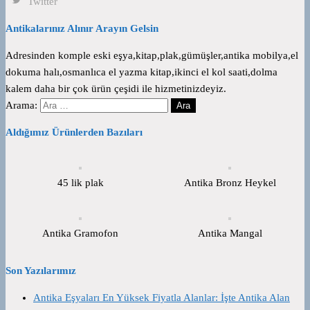
Twitter
Antikalarınız Alınır Arayın Gelsin
Adresinden komple eski eşya,kitap,plak,gümüşler,antika mobilya,el
dokuma halı,osmanlıca el yazma kitap,ikinci el kol saati,dolma
kalem daha bir çok ürün çeşidi ile hizmetinizdeyiz.
Arama:
Aldığımız Ürünlerden Bazıları
45 lik plak
Antika Bronz Heykel
Antika Gramofon
Antika Mangal
Son Yazılarımız
Antika Eşyaları En Yüksek Fiyatla Alanlar: İşte Antika Alan