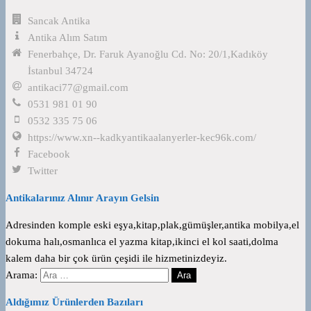
Sancak Antika
Antika Alım Satım
Fenerbahçe, Dr. Faruk Ayanoğlu Cd. No: 20/1,Kadıköy
İstanbul 34724
antikaci77@gmail.com
0531 981 01 90
0532 335 75 06
https://www.xn--kadkyantikaalanyerler-kec96k.com/
Facebook
Twitter
Antikalarınız Alınır Arayın Gelsin
Adresinden komple eski eşya,kitap,plak,gümüşler,antika mobilya,el
dokuma halı,osmanlıca el yazma kitap,ikinci el kol saati,dolma
kalem daha bir çok ürün çeşidi ile hizmetinizdeyiz.
Arama:
Aldığımız Ürünlerden Bazıları