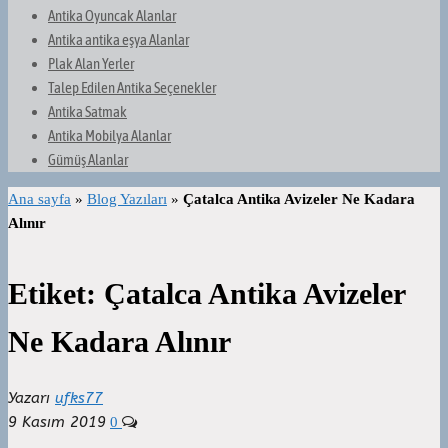
Antika Oyuncak Alanlar
Antika antika eşya Alanlar
Plak Alan Yerler
Talep Edilen Antika Seçenekler
Antika Satmak
Antika Mobilya Alanlar
Gümüş Alanlar
Ana sayfa
»
Blog Yazıları
»
Çatalca Antika Avizeler Ne Kadara
Alınır
Etiket:
Çatalca Antika Avizeler
Ne Kadara Alınır
Yazarı
ufks77
9 Kasım 2019
0