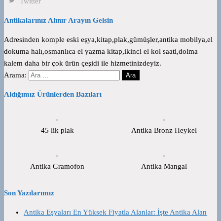
Twitter
Antikalarınız Alınır Arayın Gelsin
Adresinden komple eski eşya,kitap,plak,gümüşler,antika mobilya,el
dokuma halı,osmanlıca el yazma kitap,ikinci el kol saati,dolma
kalem daha bir çok ürün çeşidi ile hizmetinizdeyiz.
Arama:
Aldığımız Ürünlerden Bazıları
45 lik plak
Antika Bronz Heykel
Antika Gramofon
Antika Mangal
Son Yazılarımız
Antika Eşyaları En Yüksek Fiyatla Alanlar: İşte Antika Alan