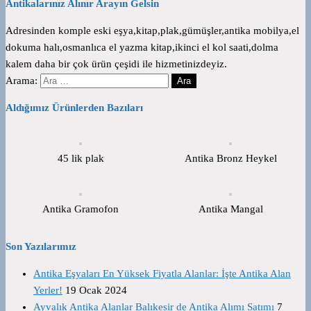
Antikalarınız Alınır Arayın Gelsin
Adresinden komple eski eşya,kitap,plak,gümüşler,antika mobilya,el
dokuma halı,osmanlıca el yazma kitap,ikinci el kol saati,dolma
kalem daha bir çok ürün çeşidi ile hizmetinizdeyiz.
Arama:
Aldığımız Ürünlerden Bazıları
45 lik plak
Antika Bronz Heykel
Antika Gramofon
Antika Mangal
Son Yazılarımız
Antika Eşyaları En Yüksek Fiyatla Alanlar: İşte Antika Alan
Yerler!
19 Ocak 2024
Ayvalık Antika Alanlar Balıkesir de Antika Alımı Satımı
7