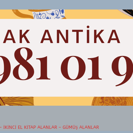
– İKINCI EL KITAP ALANLAR – GÜMÜŞ ALANLAR