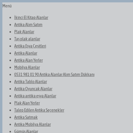
Menü
İkinci El Kitap Alanlar
Antika Alım Satım
Plak Alanlar
Taş plak alanlar
Antika Eşya Çeşitleri
Antika Alanlar
Antika Alan Yerler
Mobilya Alanlar
0531 981 01 90 Antika Alanlar Alım Satım Dükkanı
Antika Tablo Alanlar
Antika Oyuncak Alanlar
Antika antika eşya Alanlar
Plak Alan Yerler
Talep Edilen Antika Seçenekler
Antika Satmak
Antika Mobilya Alanlar
Gümüş Alanlar