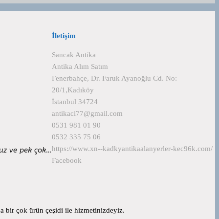
İletişim
Sancak Antika
Antika Alım Satım
Fenerbahçe, Dr. Faruk Ayanoğlu Cd. No:
20/1,Kadıköy
İstanbul 34724
antikaci77@gmail.com
0531 981 01 90
0532 335 75 06
https://www.xn--kadkyantikaalanyerler-kec96k.com/
ruz ve pek çok…
Facebook
 bir çok ürün çeşidi ile hizmetinizdeyiz.