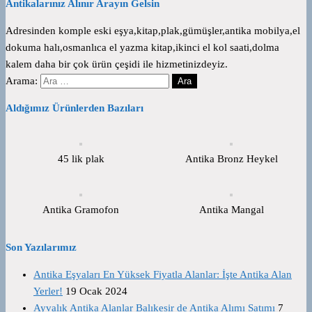
Antikalarınız Alınır Arayın Gelsin
Adresinden komple eski eşya,kitap,plak,gümüşler,antika mobilya,el
dokuma halı,osmanlıca el yazma kitap,ikinci el kol saati,dolma
kalem daha bir çok ürün çeşidi ile hizmetinizdeyiz.
Arama:
Aldığımız Ürünlerden Bazıları
45 lik plak
Antika Bronz Heykel
Antika Gramofon
Antika Mangal
Son Yazılarımız
Antika Eşyaları En Yüksek Fiyatla Alanlar: İşte Antika Alan
Yerler!
19 Ocak 2024
Ayvalık Antika Alanlar Balıkesir de Antika Alımı Satımı
7