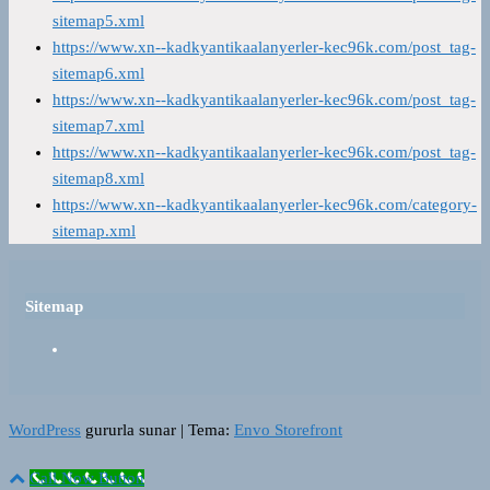
sitemap5.xml
https://www.xn--kadkyantikaalanyerler-kec96k.com/post_tag-
sitemap6.xml
https://www.xn--kadkyantikaalanyerler-kec96k.com/post_tag-
sitemap7.xml
https://www.xn--kadkyantikaalanyerler-kec96k.com/post_tag-
sitemap8.xml
https://www.xn--kadkyantikaalanyerler-kec96k.com/category-
sitemap.xml
Sitemap
WordPress
gururla sunar
|
Tema:
Envo Storefront
Call Now Button