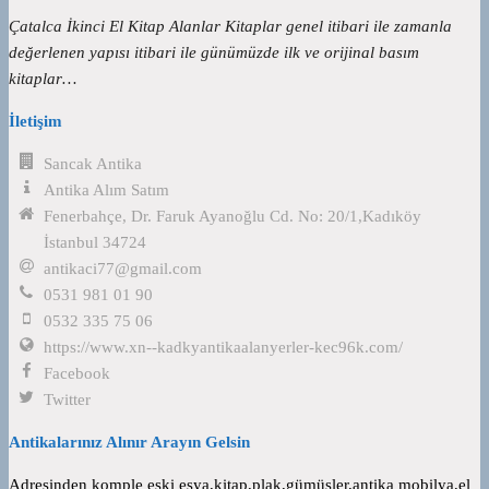
Çatalca İkinci El Kitap Alanlar Kitaplar genel itibari ile zamanla
değerlenen yapısı itibari ile günümüzde ilk ve orijinal basım
kitaplar…
İletişim
Sancak Antika
Antika Alım Satım
Fenerbahçe, Dr. Faruk Ayanoğlu Cd. No: 20/1,Kadıköy
İstanbul 34724
antikaci77@gmail.com
0531 981 01 90
0532 335 75 06
https://www.xn--kadkyantikaalanyerler-kec96k.com/
Facebook
Twitter
Antikalarınız Alınır Arayın Gelsin
Adresinden komple eski eşya,kitap,plak,gümüşler,antika mobilya,el