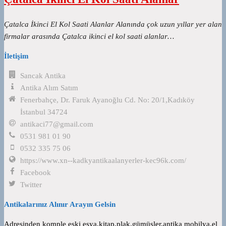
Çatalca İkinci El Kol Saati Alanlar Alanında çok uzun yıllar yer alan
firmalar arasında Çatalca ikinci el kol saati alanlar…
İletişim
Sancak Antika
Antika Alım Satım
Fenerbahçe, Dr. Faruk Ayanoğlu Cd. No: 20/1,Kadıköy
İstanbul 34724
antikaci77@gmail.com
0531 981 01 90
0532 335 75 06
https://www.xn--kadkyantikaalanyerler-kec96k.com/
Facebook
Twitter
Antikalarınız Alınır Arayın Gelsin
Adresinden komple eski eşya,kitap,plak,gümüşler,antika mobilya,el