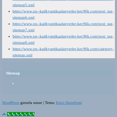
sitemap5.xml
https://www.xn--kadkyantikaalanyerler-kec96k.com/post_tag-
sitemap6.xml
https://www.xn--kadkyantikaalanyerler-kec96k.com/post_tag-
sitemap7.xml
https://www.xn--kadkyantikaalanyerler-kec96k.com/post_tag-
sitemap8.xml
https://www.xn--kadkyantikaalanyerler-kec96k.com/category-
sitemap.xml
Sitemap
WordPress
gururla sunar
|
Tema:
Envo Storefront
Call Now Button