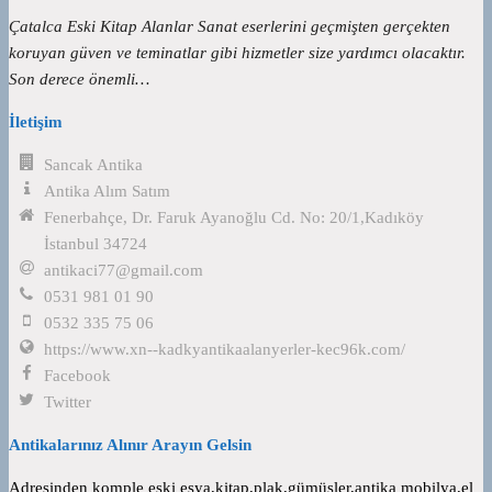
Çatalca Eski Kitap Alanlar Sanat eserlerini geçmişten gerçekten
koruyan güven ve teminatlar gibi hizmetler size yardımcı olacaktır.
Son derece önemli…
İletişim
Sancak Antika
Antika Alım Satım
Fenerbahçe, Dr. Faruk Ayanoğlu Cd. No: 20/1,Kadıköy
İstanbul 34724
antikaci77@gmail.com
0531 981 01 90
0532 335 75 06
https://www.xn--kadkyantikaalanyerler-kec96k.com/
Facebook
Twitter
Antikalarınız Alınır Arayın Gelsin
Adresinden komple eski eşya,kitap,plak,gümüşler,antika mobilya,el