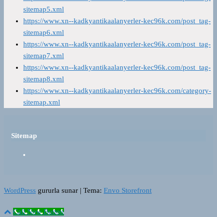
sitemap5.xml
https://www.xn--kadkyantikaalanyerler-kec96k.com/post_tag-
sitemap6.xml
https://www.xn--kadkyantikaalanyerler-kec96k.com/post_tag-
sitemap7.xml
https://www.xn--kadkyantikaalanyerler-kec96k.com/post_tag-
sitemap8.xml
https://www.xn--kadkyantikaalanyerler-kec96k.com/category-
sitemap.xml
Sitemap
WordPress
gururla sunar
|
Tema:
Envo Storefront
Call Now Button