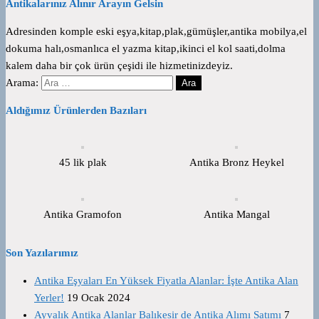
Antikalarınız Alınır Arayın Gelsin
Adresinden komple eski eşya,kitap,plak,gümüşler,antika mobilya,el
dokuma halı,osmanlıca el yazma kitap,ikinci el kol saati,dolma
kalem daha bir çok ürün çeşidi ile hizmetinizdeyiz.
Arama:
Aldığımız Ürünlerden Bazıları
45 lik plak
Antika Bronz Heykel
Antika Gramofon
Antika Mangal
Son Yazılarımız
Antika Eşyaları En Yüksek Fiyatla Alanlar: İşte Antika Alan
Yerler!
19 Ocak 2024
Ayvalık Antika Alanlar Balıkesir de Antika Alımı Satımı
7