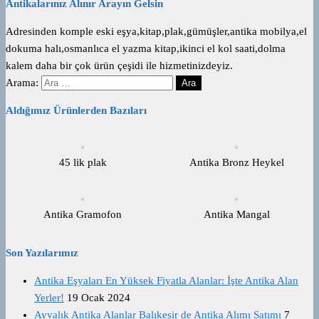
Antikalarınız Alınır Arayın Gelsin
Adresinden komple eski eşya,kitap,plak,gümüşler,antika mobilya,el
dokuma halı,osmanlıca el yazma kitap,ikinci el kol saati,dolma
kalem daha bir çok ürün çeşidi ile hizmetinizdeyiz.
Arama:
Aldığımız Ürünlerden Bazıları
45 lik plak
Antika Bronz Heykel
Antika Gramofon
Antika Mangal
Son Yazılarımız
Antika Eşyaları En Yüksek Fiyatla Alanlar: İşte Antika Alan
Yerler!
19 Ocak 2024
Ayvalık Antika Alanlar Balıkesir de Antika Alımı Satımı
7