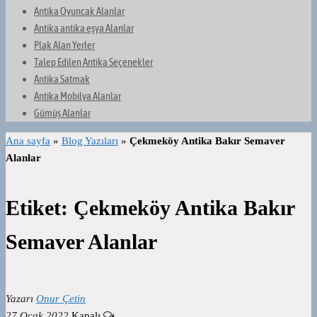
Antika Oyuncak Alanlar
Antika antika eşya Alanlar
Plak Alan Yerler
Talep Edilen Antika Seçenekler
Antika Satmak
Antika Mobilya Alanlar
Gümüş Alanlar
Ana sayfa
»
Blog Yazıları
»
Çekmeköy Antika Bakır Semaver
Alanlar
Etiket:
Çekmeköy Antika Bakır
Semaver Alanlar
Yazarı
Onur Çetin
27 Ocak 2022
Kapalı