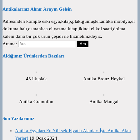
Antikalarınız Alınır Arayın Gelsin
Adresinden komple eski eşya,kitap,plak,gümüşler,antika mobilya,el
dokuma halı,osmanlıca el yazma kitap,ikinci el kol saati,dolma
kalem daha bir çok ürün çeşidi ile hizmetinizdeyiz.
Arama:
Aldığımız Ürünlerden Bazıları
45 lik plak
Antika Bronz Heykel
Antika Gramofon
Antika Mangal
Son Yazılarımız
Antika Eşyaları En Yüksek Fiyatla Alanlar: İşte Antika Alan
Yerler!
19 Ocak 2024