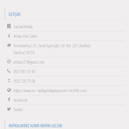
İLETIŞIM
Sancak Antika
Antika Alım Satım
Fenerbahçe, Dr. Faruk Ayanoğlu Cd. No: 20/1,Kadıköy
İstanbul 34724
antikaci77@gmail.com
0531 981 01 90
0532 335 75 06
https://www.xn--kadkyantikaalanyerler-kec96k.com/
Facebook
Twitter
ANTIKALARINIZ ALINIR ARAYIN GELSIN