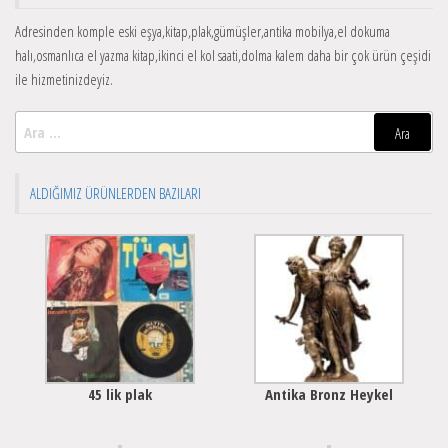
Adresinden komple eski eşya,kitap,plak,gümüşler,antika mobilya,el dokuma
halı,osmanlıca el yazma kitap,ikinci el kol saati,dolma kalem daha bir çok ürün çeşidi
ile hizmetinizdeyiz.
Arama:
ALDIĞIMIZ ÜRÜNLERDEN BAZILARI
45 lik plak
Antika Bronz Heykel