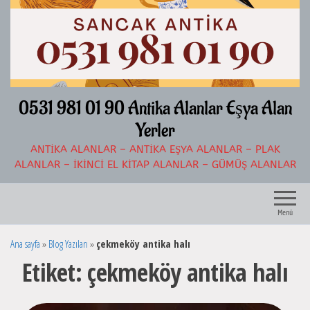
İçeriğe
atla
0531 981 01 90 Antika Alanlar Eşya Alan
Yerler
ANTIKA ALANLAR – ANTIKA EŞYA ALANLAR – PLAK
ALANLAR – İKINCI EL KITAP ALANLAR – GÜMÜŞ ALANLAR
Menü
Ana sayfa
»
Blog Yazıları
»
çekmeköy antika halı
Etiket:
çekmeköy antika halı