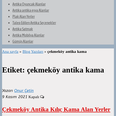
Antika Oyuncak Alanlar
Antika antika eşya Alanlar
Plak Alan Yerler
Talep Edilen Antika Seçenekler
Antika Satmak
Antika Mobilya Alanlar
Gümüş Alanlar
Ana sayfa
»
Blog Yazıları
»
çekmeköy antika kama
Etiket:
çekmeköy antika kama
Yazarı
Onur Çetin
9 Kasım 2021
Kapalı
Çekmeköy Antika Kılıç Kama Alan Yerler