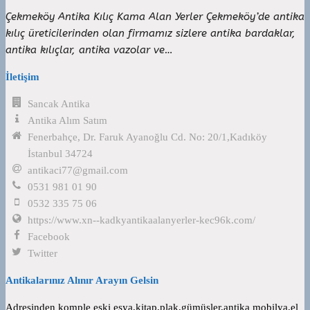
Çekmeköy Antika Kılıç Kama Alan Yerler Çekmeköy’de antika
kılıç üreticilerinden olan firmamız sizlere antika bardaklar,
antika kılıçlar, antika vazolar ve…
İletişim
Sancak Antika
Antika Alım Satım
Fenerbahçe, Dr. Faruk Ayanoğlu Cd. No: 20/1,Kadıköy
İstanbul 34724
antikaci77@gmail.com
0531 981 01 90
0532 335 75 06
https://www.xn--kadkyantikaalanyerler-kec96k.com/
Facebook
Twitter
Antikalarınız Alınır Arayın Gelsin
Adresinden komple eski eşya,kitap,plak,gümüşler,antika mobilya,el