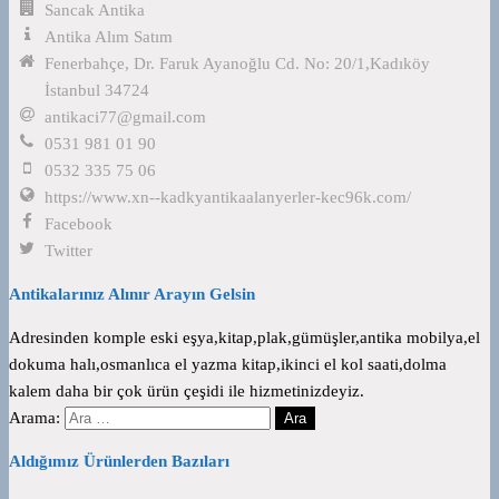
Sancak Antika
Antika Alım Satım
Fenerbahçe, Dr. Faruk Ayanoğlu Cd. No: 20/1,Kadıköy
İstanbul 34724
antikaci77@gmail.com
0531 981 01 90
0532 335 75 06
https://www.xn--kadkyantikaalanyerler-kec96k.com/
Facebook
Twitter
Antikalarınız Alınır Arayın Gelsin
Adresinden komple eski eşya,kitap,plak,gümüşler,antika mobilya,el
dokuma halı,osmanlıca el yazma kitap,ikinci el kol saati,dolma
kalem daha bir çok ürün çeşidi ile hizmetinizdeyiz.
Arama:
Aldığımız Ürünlerden Bazıları