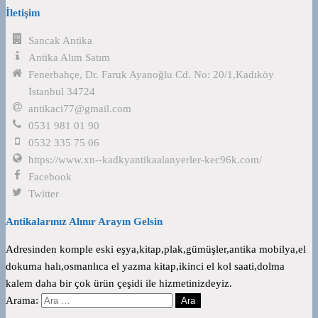
İletişim
Sancak Antika
Antika Alım Satım
Fenerbahçe, Dr. Faruk Ayanoğlu Cd. No: 20/1,Kadıköy
İstanbul 34724
antikaci77@gmail.com
0531 981 01 90
0532 335 75 06
https://www.xn--kadkyantikaalanyerler-kec96k.com/
Facebook
Twitter
Antikalarınız Alınır Arayın Gelsin
Adresinden komple eski eşya,kitap,plak,gümüşler,antika mobilya,el
dokuma halı,osmanlıca el yazma kitap,ikinci el kol saati,dolma
kalem daha bir çok ürün çeşidi ile hizmetinizdeyiz.
Arama: