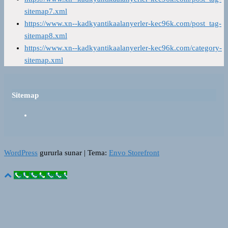
sitemap7.xml
https://www.xn--kadkyantikaalanyerler-kec96k.com/post_tag-
sitemap8.xml
https://www.xn--kadkyantikaalanyerler-kec96k.com/category-
sitemap.xml
Sitemap
WordPress
gururla sunar
|
Tema:
Envo Storefront
Call Now Button