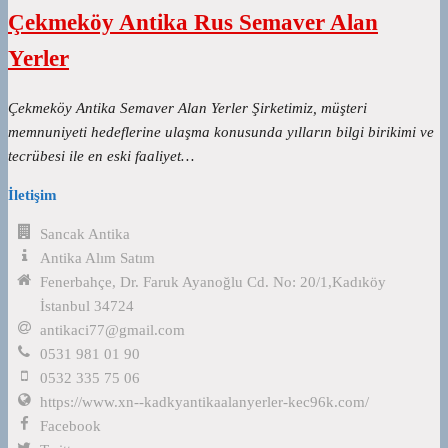
Çekmeköy Antika Rus Semaver Alan
Yerler
Çekmeköy Antika Semaver Alan Yerler Şirketimiz, müşteri
memnuniyeti hedeflerine ulaşma konusunda yılların bilgi birikimi ve
tecrübesi ile en eski faaliyet…
İletişim
Sancak Antika
Antika Alım Satım
Fenerbahçe, Dr. Faruk Ayanoğlu Cd. No: 20/1,Kadıköy
İstanbul 34724
antikaci77@gmail.com
0531 981 01 90
0532 335 75 06
https://www.xn--kadkyantikaalanyerler-kec96k.com/
Facebook