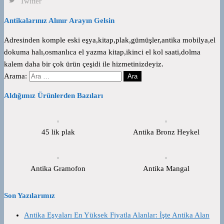
Twitter
Antikalarınız Alınır Arayın Gelsin
Adresinden komple eski eşya,kitap,plak,gümüşler,antika mobilya,el
dokuma halı,osmanlıca el yazma kitap,ikinci el kol saati,dolma
kalem daha bir çok ürün çeşidi ile hizmetinizdeyiz.
Arama:
Aldığımız Ürünlerden Bazıları
45 lik plak
Antika Bronz Heykel
Antika Gramofon
Antika Mangal
Son Yazılarımız
Antika Eşyaları En Yüksek Fiyatla Alanlar: İşte Antika Alan