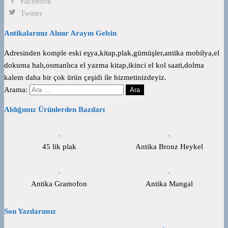
Facebook
Twitter
Antikalarınız Alınır Arayın Gelsin
Adresinden komple eski eşya,kitap,plak,gümüşler,antika mobilya,el
dokuma halı,osmanlıca el yazma kitap,ikinci el kol saati,dolma
kalem daha bir çok ürün çeşidi ile hizmetinizdeyiz.
Arama:
Aldığımız Ürünlerden Bazıları
45 lik plak
Antika Bronz Heykel
Antika Gramofon
Antika Mangal
Son Yazılarımız