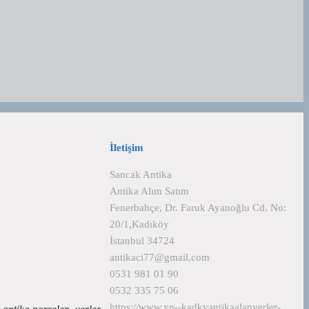
İletişim
Sancak Antika
Antika Alım Satım
Fenerbahçe, Dr. Faruk Ayanoğlu Cd. No:
20/1,Kadıköy
İstanbul 34724
antikaci77@gmail.com
0531 981 01 90
0532 335 75 06
https://www.xn--kadkyantikaalanyerler-
n antika porselen yerler…