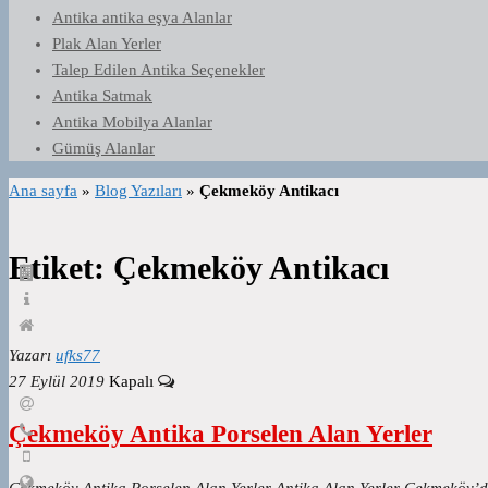
Antika antika eşya Alanlar
Plak Alan Yerler
Talep Edilen Antika Seçenekler
Antika Satmak
Antika Mobilya Alanlar
Gümüş Alanlar
Ana sayfa
»
Blog Yazıları
»
Çekmeköy Antikacı
Etiket:
Çekmeköy Antikacı
Yazarı
ufks77
27 Eylül 2019
Kapalı
Çekmeköy Antika Porselen Alan Yerler
Çekmeköy Antika Porselen Alan Yerler Antika Alan Yerler Çekmeköy’de