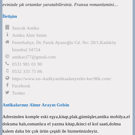
evinizde şık ortamlar yaratabilirsiniz. Fransız romantizmini…
İletişim
Sancak Antika
Antika Alım Satım
Fenerbahçe, Dr. Faruk Ayanoğlu Cd. No: 20/1,Kadıköy
İstanbul 34724
antikaci77@gmail.com
0531 981 01 90
0532 335 75 06
https://www.xn--kadkyantikaalanyerler-kec96k.com/
Facebook
Twitter
Antikalarınız Alınır Arayın Gelsin
Adresinden komple eski eşya,kitap,plak,gümüşler,antika mobilya,el
dokuma halı,osmanlıca el yazma kitap,ikinci el kol saati,dolma
kalem daha bir çok ürün çeşidi ile hizmetinizdeyiz.