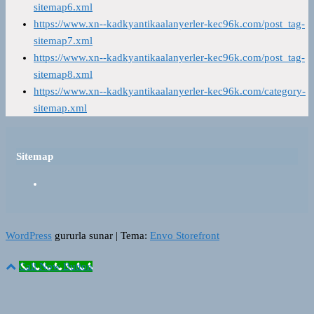
sitemap6.xml
https://www.xn--kadkyantikaalanyerler-kec96k.com/post_tag-
sitemap7.xml
https://www.xn--kadkyantikaalanyerler-kec96k.com/post_tag-
sitemap8.xml
https://www.xn--kadkyantikaalanyerler-kec96k.com/category-
sitemap.xml
Sitemap
WordPress
gururla sunar
|
Tema:
Envo Storefront
Call Now Button