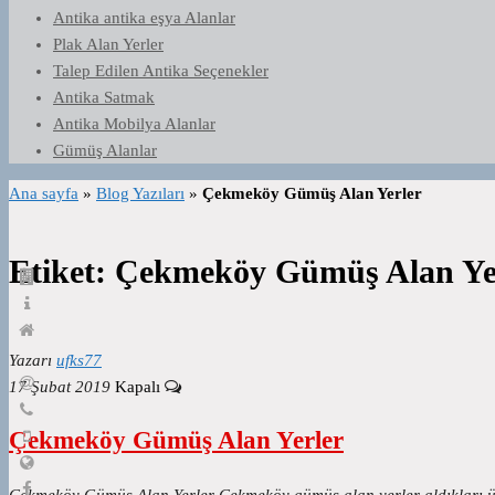
Antika antika eşya Alanlar
Plak Alan Yerler
Talep Edilen Antika Seçenekler
Antika Satmak
Antika Mobilya Alanlar
Gümüş Alanlar
Ana sayfa
»
Blog Yazıları
»
Çekmeköy Gümüş Alan Yerler
Etiket:
Çekmeköy Gümüş Alan Ye
Yazarı
ufks77
17 Şubat 2019
Kapalı
Çekmeköy Gümüş Alan Yerler
Çekmeköy Gümüş Alan Yerler Çekmeköy gümüş alan yerler aldıkları ürü