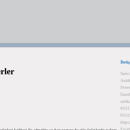
İleti
rler
Sanc
Anti
Fene
İsta
anti
0531
0532
http
Face
nleri kalitesi ile almakta ve her zaman bu tür ürünlerde nelere…