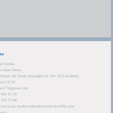
şim
ak Antika
ka Alım Satım
rbahçe, Dr. Faruk Ayanoğlu Cd. No: 20/1,Kadıköy
nbul 34724
kaci77@gmail.com
 981 01 90
 335 75 06
s://www.xn--kadkyantikaalanyerler-kec96k.com/
book