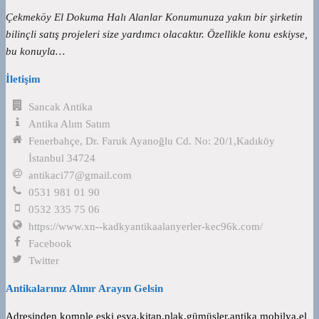
Çekmeköy El Dokuma Halı Alanlar Konumunuza yakın bir şirketin
bilinçli satış projeleri size yardımcı olacaktır. Özellikle konu eskiyse,
bu konuyla…
İletişim
Sancak Antika
Antika Alım Satım
Fenerbahçe, Dr. Faruk Ayanoğlu Cd. No: 20/1,Kadıköy
İstanbul 34724
antikaci77@gmail.com
0531 981 01 90
0532 335 75 06
https://www.xn--kadkyantikaalanyerler-kec96k.com/
Facebook
Twitter
Antikalarınız Alınır Arayın Gelsin
Adresinden komple eski eşya,kitap,plak,gümüşler,antika mobilya,el