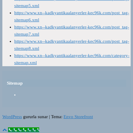
sitemap5.xml
https://www.xn--kadkyantikaalanyerler-kec96k.com/post_tag-
sitemap6.xml
https://www.xn--kadkyantikaalanyerler-kec96k.com/post_tag-
sitemap7.xml
https://www.xn--kadkyantikaalanyerler-kec96k.com/post_tag-
sitemap8.xml
https://www.xn--kadkyantikaalanyerler-kec96k.com/category-
sitemap.xml
Sitemap
WordPress
gururla sunar
|
Tema:
Envo Storefront
Call Now Button