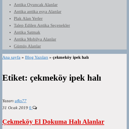
Antika Oyuncak Alanlar
Antika antika eşya Alanlar
Plak Alan Yerler
Talep Edilen Antika Seçenekler
Antika Satmak
Antika Mobilya Alanlar
Gümüş Alanlar
Ana sayfa
»
Blog Yazıları
»
çekmeköy ipek halı
Etiket:
çekmeköy ipek halı
Yazarı
ufks77
31 Ocak 2019
0
Çekmeköy El Dokuma Halı Alanlar