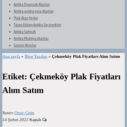
Antika Oyuncak Alanlar
Antika antika eşya Alanlar
Plak Alan Yerler
Talep Edilen Antika Seçenekler
Antika Satmak
Antika Mobilya Alanlar
Gümüş Alanlar
Ana sayfa
»
Blog Yazıları
»
Çekmeköy Plak Fiyatları Alım Satım
Etiket:
Çekmeköy Plak Fiyatları
Alım Satım
Yazarı
Onur Çetin
14 Şubat 2022
Kapalı