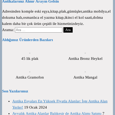
Antikalarınız Alınır Arayın Gelsin
Adresinden komple eski eşya,kitap,plak,gümüşler,antika mobilya,el
dokuma halı,osmanlıca el yazma kitap,ikinci el kol saati,dolma
kalem daha bir çok ürün çeşidi ile hizmetinizdeyiz.
Arama:
Aldığımız Ürünlerden Bazıları
45 lik plak
Antika Bronz Heykel
Antika Gramofon
Antika Mangal
Son Yazılarımız
Antika Eşyaları En Yüksek Fiyatla Alanlar: İşte Antika Alan
Yerler!
19 Ocak 2024
Ayvalık Antika Alanlar Balıkesir de Antika Alımı Satımı
7