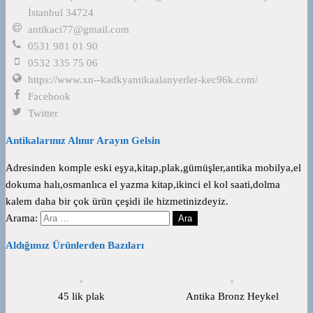
İstanbul 34724
antikaci77@gmail.com
0531 981 01 90
0532 335 75 06
https://www.xn--kadkyantikaalanyerler-kec96k.com/
Facebook
Twitter
Antikalarınız Alınır Arayın Gelsin
Adresinden komple eski eşya,kitap,plak,gümüşler,antika mobilya,el
dokuma halı,osmanlıca el yazma kitap,ikinci el kol saati,dolma
kalem daha bir çok ürün çeşidi ile hizmetinizdeyiz.
Arama:
Aldığımız Ürünlerden Bazıları
45 lik plak
Antika Bronz Heykel