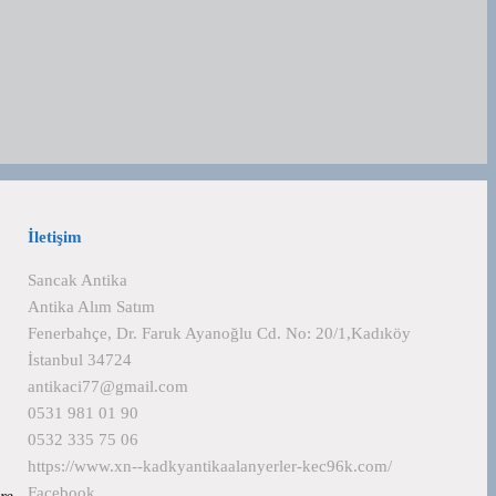
İletişim
Sancak Antika
Antika Alım Satım
Fenerbahçe, Dr. Faruk Ayanoğlu Cd. No: 20/1,Kadıköy
İstanbul 34724
antikaci77@gmail.com
0531 981 01 90
0532 335 75 06
https://www.xn--kadkyantikaalanyerler-kec96k.com/
Facebook
lere…