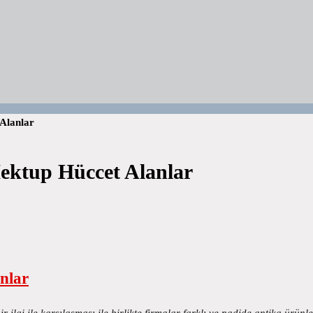
Alanlar
ektup Hüccet Alanlar
nlar
ilgi ile karşılaşması ile birlikte firmalar farklı ve nadide antika ürün