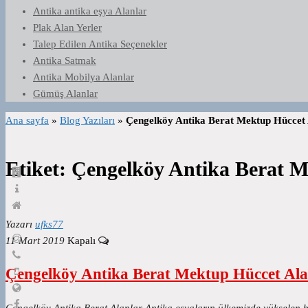
Antika antika eşya Alanlar
Plak Alan Yerler
Talep Edilen Antika Seçenekler
Antika Satmak
Antika Mobilya Alanlar
Gümüş Alanlar
Ana sayfa
»
Blog Yazıları
»
Çengelköy Antika Berat Mektup Hüccet 
Etiket:
Çengelköy Antika Berat M
Yazarı
ufks77
11 Mart 2019
Kapalı
Çengelköy Antika Berat Mektup Hüccet Ala
Çengelköy Antika Berat Alanlar Antika eşyaların ülkemizde yükselen bir 