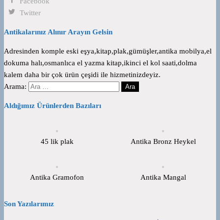
Facebook
Twitter
Antikalarınız Alınır Arayın Gelsin
Adresinden komple eski eşya,kitap,plak,gümüşler,antika mobilya,el
dokuma halı,osmanlıca el yazma kitap,ikinci el kol saati,dolma
kalem daha bir çok ürün çeşidi ile hizmetinizdeyiz.
Arama:
Aldığımız Ürünlerden Bazıları
45 lik plak
Antika Bronz Heykel
Antika Gramofon
Antika Mangal
Son Yazılarımız