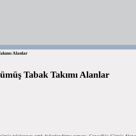
kımı Alanlar
müş Tabak Takımı Alanlar
 takılarınızı artık değerlendirme zamanı. Çengelköy Gümüş Alanalar