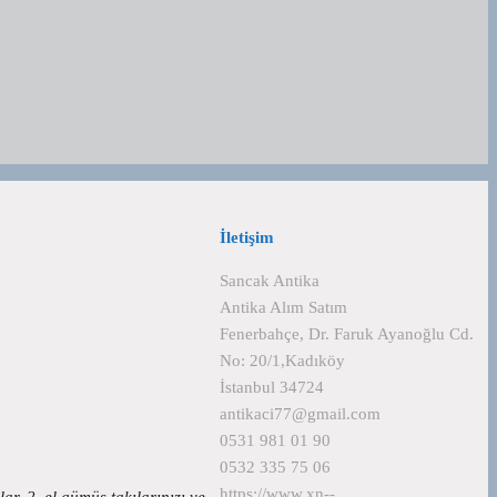
İletişim
Sancak Antika
Antika Alım Satım
Fenerbahçe, Dr. Faruk Ayanoğlu Cd.
No: 20/1,Kadıköy
İstanbul 34724
antikaci77@gmail.com
0531 981 01 90
0532 335 75 06
https://www.xn--
, 2. el gümüş takılarınızı ve…