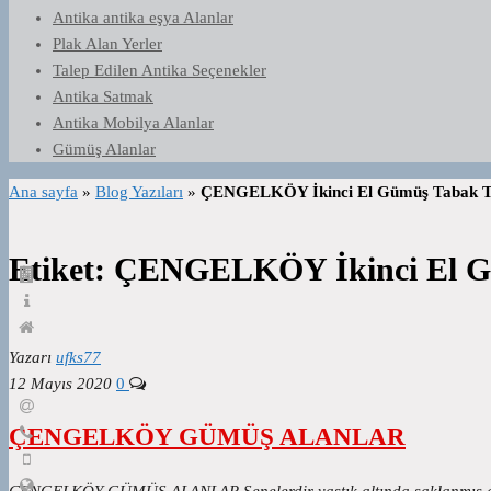
Antika antika eşya Alanlar
Plak Alan Yerler
Talep Edilen Antika Seçenekler
Antika Satmak
Antika Mobilya Alanlar
Gümüş Alanlar
Ana sayfa
»
Blog Yazıları
»
ÇENGELKÖY İkinci El Gümüş Tabak Ta
Etiket:
ÇENGELKÖY İkinci El Gü
Yazarı
ufks77
12 Mayıs 2020
0
ÇENGELKÖY GÜMÜŞ ALANLAR
ÇENGELKÖY GÜMÜŞ ALANLAR Senelerdir yastık altında saklanmış gümüş