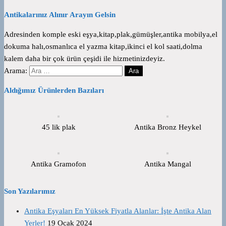
Antikalarınız Alınır Arayın Gelsin
Adresinden komple eski eşya,kitap,plak,gümüşler,antika mobilya,el
dokuma halı,osmanlıca el yazma kitap,ikinci el kol saati,dolma
kalem daha bir çok ürün çeşidi ile hizmetinizdeyiz.
Arama:
Aldığımız Ürünlerden Bazıları
45 lik plak
Antika Bronz Heykel
Antika Gramofon
Antika Mangal
Son Yazılarımız
Antika Eşyaları En Yüksek Fiyatla Alanlar: İşte Antika Alan
Yerler!
19 Ocak 2024