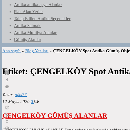
Antika antika eşya Alanlar
Plak Alan Yerler
Talep Edilen Antika Seçenekler
Antika Satmak
Antika Mobilya Alanlar
Gümüş Alanlar
Ana sayfa
»
Blog Yazıları
»
ÇENGELKÖY Spot Antika Gümüş Obje 
Etiket:
ÇENGELKÖY Spot Antika
Yazarı
ufks77
12 Mayıs 2020
0
ÇENGELKÖY GÜMÜŞ ALANLAR
ÇENGELKÖY GÜMÜŞ ALANLAR Senelerdir yastık altında saklanmış gümüş