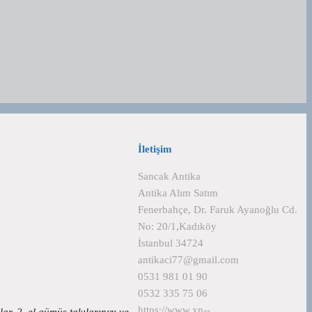
İletişim
Sancak Antika
Antika Alım Satım
Fenerbahçe, Dr. Faruk Ayanoğlu Cd.
No: 20/1,Kadıköy
İstanbul 34724
antikaci77@gmail.com
0531 981 01 90
0532 335 75 06
https://www.xn--
, 2. el gümüş takılarınızı ve…