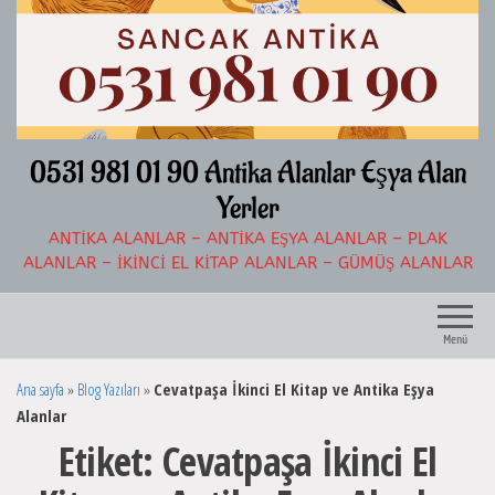
İçeriğe
atla
0531 981 01 90 Antika Alanlar Eşya Alan
Yerler
ANTIKA ALANLAR – ANTIKA EŞYA ALANLAR – PLAK
ALANLAR – İKINCI EL KITAP ALANLAR – GÜMÜŞ ALANLAR
Menü
Ana sayfa
»
Blog Yazıları
»
Cevatpaşa İkinci El Kitap ve Antika Eşya
Alanlar
Etiket:
Cevatpaşa İkinci El