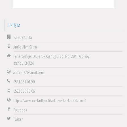
İLETIŞIM
Sancak Antika
Antika Alım Satım
Fenerbahçe, Dr. Faruk Ayanoğlu Cd. No: 20/1,Kadıköy
İstanbul 34724
antikaci77@gmail.com
0531 981 01 90
0532 335 75 06
https://www.xn--kadkyantikaalanyerler-kec96k.com/
Facebook
Twitter