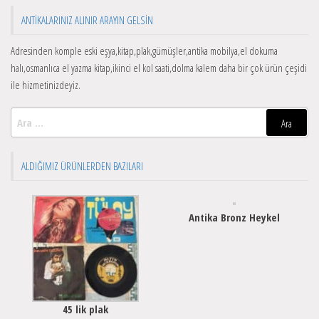
ANTIKALARINIZ ALINIR ARAYIN GELSIN
Adresinden komple eski eşya,kitap,plak,gümüşler,antika mobilya,el dokuma
halı,osmanlıca el yazma kitap,ikinci el kol saati,dolma kalem daha bir çok ürün çeşidi
ile hizmetinizdeyiz.
Arama:
ALDIĞIMIZ ÜRÜNLERDEN BAZILARI
Antika Bronz Heykel
45 lik plak