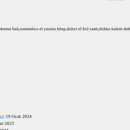
uma halı,osmanlıca el yazma kitap,ikinci el kol saati,dolma kalem daha
er!
19 Ocak 2024
an 2023