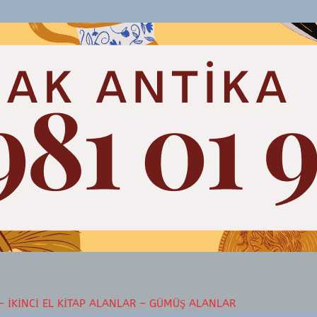
– İKINCI EL KITAP ALANLAR – GÜMÜŞ ALANLAR