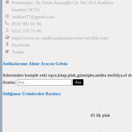
Fenerbahçe, Dr. Faruk Ayanoğlu Cd. No: 20/1,Kadıköy
İstanbul 34724
antikaci77@gmail.com
0531 981 01 90
0532 335 75 06
https://www.xn--kadkyantikaalanyerler-kec96k.com/
Facebook
Twitter
Antikalarınız Alınır Arayın Gelsin
Adresinden komple eski eşya,kitap,plak,gümüşler,antika mobilya,el dok
Arama:
Aldığımız Ürünlerden Bazıları
45 lik plak