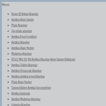
Menü
İkinci El Kitap Alanlar
Antika Alım Satım
Plak Alanlar
Taş plak alanlar
Antika Eşya Çeşitleri
Antika Alanlar
Antika Alan Yerler
Mobilya Alanlar
0531 981 01 90 Antika Alanlar Alım Satım Dükkanı
Antika Tablo Alanlar
Antika Oyuncak Alanlar
Antika antika eşya Alanlar
Plak Alan Yerler
Talep Edilen Antika Seçenekler
Antika Satmak
Antika Mobilya Alanlar
Gümüş Alanlar