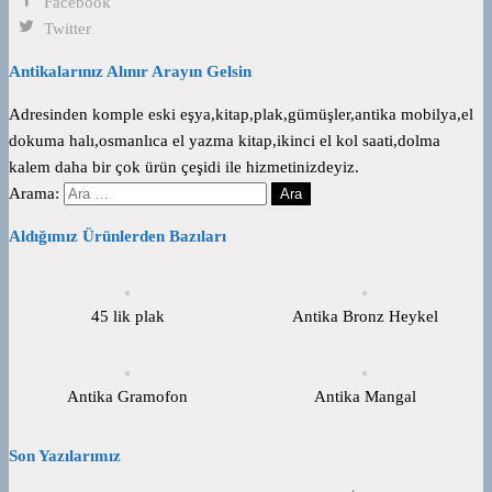
Facebook
Twitter
Antikalarınız Alınır Arayın Gelsin
Adresinden komple eski eşya,kitap,plak,gümüşler,antika mobilya,el
dokuma halı,osmanlıca el yazma kitap,ikinci el kol saati,dolma
kalem daha bir çok ürün çeşidi ile hizmetinizdeyiz.
Arama:
Aldığımız Ürünlerden Bazıları
45 lik plak
Antika Bronz Heykel
Antika Gramofon
Antika Mangal
Son Yazılarımız