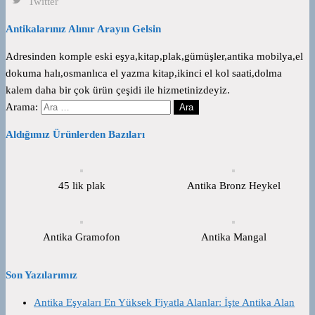
Twitter
Antikalarınız Alınır Arayın Gelsin
Adresinden komple eski eşya,kitap,plak,gümüşler,antika mobilya,el
dokuma halı,osmanlıca el yazma kitap,ikinci el kol saati,dolma
kalem daha bir çok ürün çeşidi ile hizmetinizdeyiz.
Arama:
Aldığımız Ürünlerden Bazıları
45 lik plak
Antika Bronz Heykel
Antika Gramofon
Antika Mangal
Son Yazılarımız
Antika Eşyaları En Yüksek Fiyatla Alanlar: İşte Antika Alan