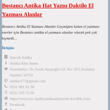
Bostancı Antika Hat Yazısı Daktilo El
Yazması Alanlar
Bostancı Antika El Yazması Alanlar Geçmişten kalan el yazması
eserler için Bostancı antika el yazması alanlar olarak pek çok
kıymetli…
İletişim
Sancak Antika
Antika Alım Satım
Fenerbahçe, Dr. Faruk Ayanoğlu Cd. No: 20/1,Kadıköy
İstanbul 34724
antikaci77@gmail.com
0531 981 01 90
0532 335 75 06
https://www.xn--kadkyantikaalanyerler-kec96k.com/
Facebook