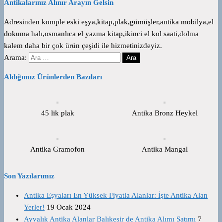
Antikalarınız Alınır Arayın Gelsin
Adresinden komple eski eşya,kitap,plak,gümüşler,antika mobilya,el
dokuma halı,osmanlıca el yazma kitap,ikinci el kol saati,dolma
kalem daha bir çok ürün çeşidi ile hizmetinizdeyiz.
Arama:
Aldığımız Ürünlerden Bazıları
45 lik plak
Antika Bronz Heykel
Antika Gramofon
Antika Mangal
Son Yazılarımız
Antika Eşyaları En Yüksek Fiyatla Alanlar: İşte Antika Alan
Yerler!
19 Ocak 2024
Ayvalık Antika Alanlar Balıkesir de Antika Alımı Satımı
7