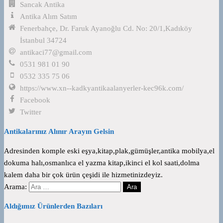
Sancak Antika
Antika Alım Satım
Fenerbahçe, Dr. Faruk Ayanoğlu Cd. No: 20/1,Kadıköy
İstanbul 34724
antikaci77@gmail.com
0531 981 01 90
0532 335 75 06
https://www.xn--kadkyantikaalanyerler-kec96k.com/
Facebook
Twitter
Antikalarınız Alınır Arayın Gelsin
Adresinden komple eski eşya,kitap,plak,gümüşler,antika mobilya,el
dokuma halı,osmanlıca el yazma kitap,ikinci el kol saati,dolma
kalem daha bir çok ürün çeşidi ile hizmetinizdeyiz.
Arama:
Aldığımız Ürünlerden Bazıları