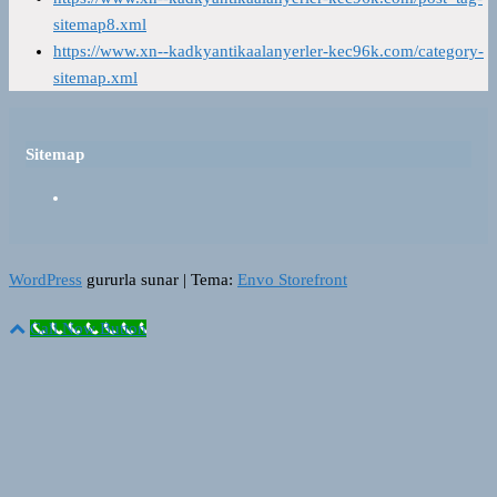
sitemap8.xml
https://www.xn--kadkyantikaalanyerler-kec96k.com/category-
sitemap.xml
Sitemap
WordPress
gururla sunar
|
Tema:
Envo Storefront
Call Now Button