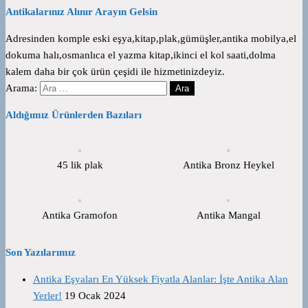
Antikalarınız Alınır Arayın Gelsin
Adresinden komple eski eşya,kitap,plak,gümüşler,antika mobilya,el
dokuma halı,osmanlıca el yazma kitap,ikinci el kol saati,dolma
kalem daha bir çok ürün çeşidi ile hizmetinizdeyiz.
Arama:
Aldığımız Ürünlerden Bazıları
45 lik plak
Antika Bronz Heykel
Antika Gramofon
Antika Mangal
Son Yazılarımız
Antika Eşyaları En Yüksek Fiyatla Alanlar: İşte Antika Alan
Yerler!
19 Ocak 2024